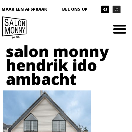
MAAK EEN AFSPRAAK
BEL ONS OP
salon monny
hendrik ido
ambacht