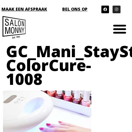
MAAK EEN AFSPRAAK
BEL ONS OP
GC_Mani_StayS
ColorCure-
1008